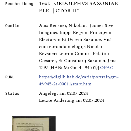
Text: „ORDOLPHVS SAXONIAE
Beschreibung
ELE- | CTOR II.“
Aus: Reusner, Nikolaus: Jcones Sive
Quelle
Imagines Impp. Regvm, Principvm,
Electorvm Et Dvcvm Saxoniæ. Vnà
cum eorundum elogijs Nicolai
Revsneri Leorini Comitis Palatini
Cæsarei, Et Consiliarij Saxonici. Jena
1597 [HAB: M: Gm 4° 945 (2)]
OPAC
https://diglib.hab.de/varia/portrait/gm-
PURL
4f-945-2s-00011/start.htm
Angelegt am 02.07.2024
Status
Letzte Änderung am 02.07.2024