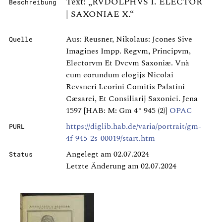
Text: „RVDOLPHVS I. ELECTOR
Beschreibung
| SAXONIAE X.“
Aus: Reusner, Nikolaus: Jcones Sive
Quelle
Imagines Impp. Regvm, Principvm,
Electorvm Et Dvcvm Saxoniæ. Vnà
cum eorundum elogijs Nicolai
Revsneri Leorini Comitis Palatini
Cæsarei, Et Consiliarij Saxonici. Jena
1597 [HAB: M: Gm 4° 945 (2)]
OPAC
https://diglib.hab.de/varia/portrait/gm-
PURL
4f-945-2s-00019/start.htm
Angelegt am 02.07.2024
Status
Letzte Änderung am 02.07.2024