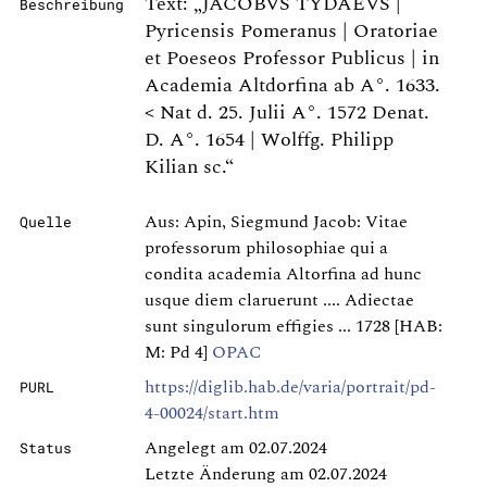
Text: „JACOBVS TYDAEVS |
Beschreibung
Pyricensis Pomeranus | Oratoriae
et Poeseos Professor Publicus | in
Academia Altdorfina ab A°. 1633.
< Nat d. 25. Julii A°. 1572 Denat.
D. A°. 1654 | Wolffg. Philipp
Kilian sc.“
Aus: Apin, Siegmund Jacob: Vitae
Quelle
professorum philosophiae qui a
condita academia Altorfina ad hunc
usque diem claruerunt .... Adiectae
sunt singulorum effigies ... 1728 [HAB:
M: Pd 4]
OPAC
https://diglib.hab.de/varia/portrait/pd-
PURL
4-00024/start.htm
Angelegt am 02.07.2024
Status
Letzte Änderung am 02.07.2024