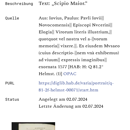
Text: „Scipio Maior.“
Beschreibung
Aus: Iovius, Paulus: Pavli Iovii||
Quelle
Novocomensis|| Episcopi Nvcerini||
Elogia|| Virorum literis illustrium,||
quotquot vel nostra vel a-||vorum
memoria|| vixere.||. Ex eiusdem Mvsaeo
(cuius descriptio-||nem vnà exhibemus)
ad viuum|| expressis imaginibus||
exornata 1577 [HAB: H: Q 81.2°
Helmst. (1)]
OPAC
https://diglib.hab.de/varia/portrait/q-
PURL
81-2f-helmst-00071/start.htm
Angelegt am 02.07.2024
Status
Letzte Änderung am 02.07.2024