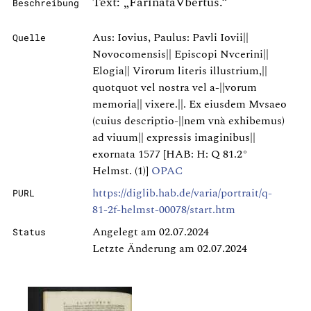
Text: „FarinataVbertus.“
Beschreibung
Aus: Iovius, Paulus: Pavli Iovii||
Quelle
Novocomensis|| Episcopi Nvcerini||
Elogia|| Virorum literis illustrium,||
quotquot vel nostra vel a-||vorum
memoria|| vixere.||. Ex eiusdem Mvsaeo
(cuius descriptio-||nem vnà exhibemus)
ad viuum|| expressis imaginibus||
exornata 1577 [HAB: H: Q 81.2°
Helmst. (1)]
OPAC
https://diglib.hab.de/varia/portrait/q-
PURL
81-2f-helmst-00078/start.htm
Angelegt am 02.07.2024
Status
Letzte Änderung am 02.07.2024