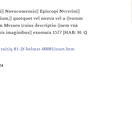
ii|| Novocomensis|| Episcopi Nvcerini||
trium,|| quotquot vel nostra vel a-||vorum
em Mvsaeo (cuius descriptio-||nem vnà
sis imaginibus|| exornata 1577 [HAB: H: Q
rtrait/q-81-2f-helmst-00081/start.htm
24