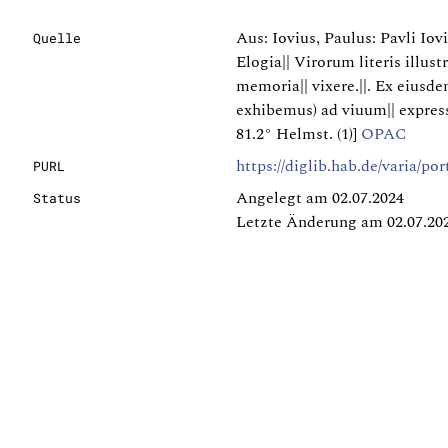
Aus: Iovius, Paulus: Pavli Iov
Quelle
Elogia|| Virorum literis illus
memoria|| vixere.||. Ex eiusd
exhibemus) ad viuum|| expres
81.2° Helmst. (1)]
OPAC
https://diglib.hab.de/varia/po
PURL
Angelegt am 02.07.2024
Status
Letzte Änderung am 02.07.20