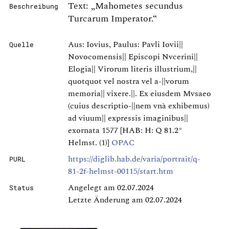
Text: „Mahometes secundus
Beschreibung
Turcarum Imperator.“
Aus: Iovius, Paulus: Pavli Iovii||
Quelle
Novocomensis|| Episcopi Nvcerini||
Elogia|| Virorum literis illustrium,||
quotquot vel nostra vel a-||vorum
memoria|| vixere.||. Ex eiusdem Mvsaeo
(cuius descriptio-||nem vnà exhibemus)
ad viuum|| expressis imaginibus||
exornata 1577 [HAB: H: Q 81.2°
Helmst. (1)]
OPAC
https://diglib.hab.de/varia/portrait/q-
PURL
81-2f-helmst-00115/start.htm
Angelegt am 02.07.2024
Status
Letzte Änderung am 02.07.2024