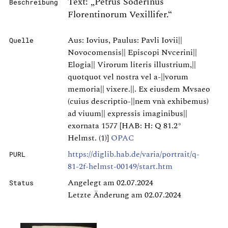
Text: „Petrus Soderinus
Beschreibung
Florentinorum Vexillifer.“
Aus: Iovius, Paulus: Pavli Iovii||
Quelle
Novocomensis|| Episcopi Nvcerini||
Elogia|| Virorum literis illustrium,||
quotquot vel nostra vel a-||vorum
memoria|| vixere.||. Ex eiusdem Mvsaeo
(cuius descriptio-||nem vnà exhibemus)
ad viuum|| expressis imaginibus||
exornata 1577 [HAB: H: Q 81.2°
Helmst. (1)]
OPAC
https://diglib.hab.de/varia/portrait/q-
PURL
81-2f-helmst-00149/start.htm
Angelegt am 02.07.2024
Status
Letzte Änderung am 02.07.2024