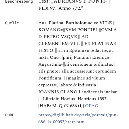
Text: „ADRIANVS I. PONTI- |
Beschreibung
FEX 97. Anno 772.“
Aus: Platina, Bartholomaeus: VITÆ ||
Quelle
ROMANO=||RVM PONTIFI-||CVM A
D. PETRO VSQVE || AD
CLEMENTEM VIII. || EX PLATINAE
HISTO-||ria in Epitomen redactæ, ac
iuxta Onu-||phrij Panuinij Eremitæ
Augustinia-||ni censionem ordinatæ. ||
His præter alia accesserunt eorundem
Pontificum || Imagines ad viuum
expressæ, labore & industria ||
IOANNIS GLANO Leodicensis incisæ.
||. Lüttich: Hovius, Henricus 1597
[HAB: M: QuN 686 (1)]
OPAC
https://diglib.hab.de/varia/portrait/qun-
PURL
686-1s-00097/start.htm