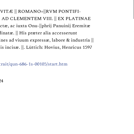
us: VITÆ || ROMANO=||RVM PONTIFI-
| AD CLEMENTEM VIII. || EX PLATINAE
ctæ, ac iuxta Onu-||phrij Panuinij Eremitæ
inatæ. || His præter alia accesserunt
es ad viuum expressæ, labore & industria ||
ncisæ. ||. Lüttich: Hovius, Henricus 1597
rtrait/qun-686-1s-00105/start.htm
24