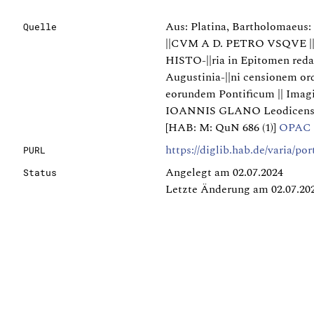
Aus: Platina, Bartholomae
Quelle
||CVM A D. PETRO VSQVE |
HISTO-||ria in Epitomen reda
Augustinia-||ni censionem ord
eorundem Pontificum || Imagin
IOANNIS GLANO Leodicensis i
[HAB: M: QuN 686 (1)]
OPAC
https://diglib.hab.de/varia/po
PURL
Angelegt am 02.07.2024
Status
Letzte Änderung am 02.07.20