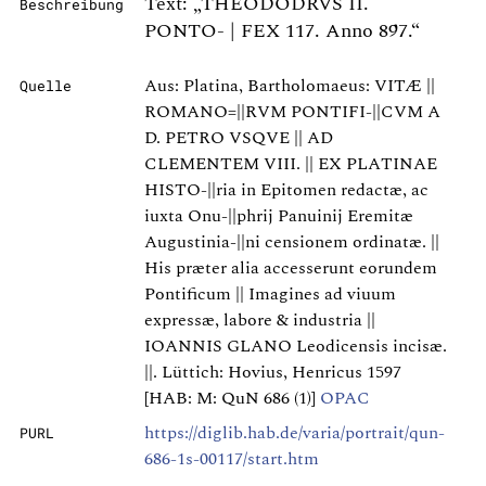
Text: „THEODODRVS II.
Beschreibung
PONTO- | FEX 117. Anno 897.“
Aus: Platina, Bartholomaeus: VITÆ ||
Quelle
ROMANO=||RVM PONTIFI-||CVM A
D. PETRO VSQVE || AD
CLEMENTEM VIII. || EX PLATINAE
HISTO-||ria in Epitomen redactæ, ac
iuxta Onu-||phrij Panuinij Eremitæ
Augustinia-||ni censionem ordinatæ. ||
His præter alia accesserunt eorundem
Pontificum || Imagines ad viuum
expressæ, labore & industria ||
IOANNIS GLANO Leodicensis incisæ.
||. Lüttich: Hovius, Henricus 1597
[HAB: M: QuN 686 (1)]
OPAC
https://diglib.hab.de/varia/portrait/qun-
PURL
686-1s-00117/start.htm