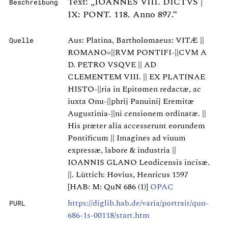
Text: „IOANNES VIII. DICTVS |
Beschreibung
IX: PONT. 118. Anno 897.“
Aus: Platina, Bartholomaeus: VITÆ ||
Quelle
ROMANO=||RVM PONTIFI-||CVM A
D. PETRO VSQVE || AD
CLEMENTEM VIII. || EX PLATINAE
HISTO-||ria in Epitomen redactæ, ac
iuxta Onu-||phrij Panuinij Eremitæ
Augustinia-||ni censionem ordinatæ. ||
His præter alia accesserunt eorundem
Pontificum || Imagines ad viuum
expressæ, labore & industria ||
IOANNIS GLANO Leodicensis incisæ.
||. Lüttich: Hovius, Henricus 1597
[HAB: M: QuN 686 (1)]
OPAC
https://diglib.hab.de/varia/portrait/qun-
PURL
686-1s-00118/start.htm