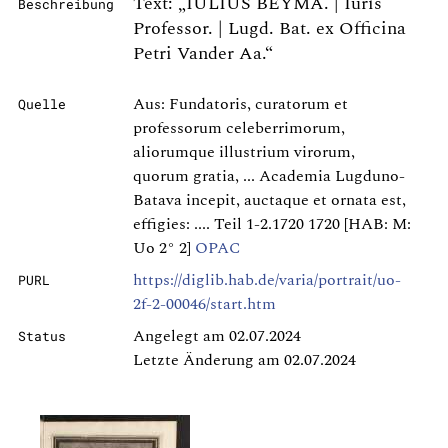
Text: „IULIUS BEYMA. | Iuris
Beschreibung
Professor. | Lugd. Bat. ex Officina
Petri Vander Aa.“
Aus: Fundatoris, curatorum et
Quelle
professorum celeberrimorum,
aliorumque illustrium virorum,
quorum gratia, ... Academia Lugduno-
Batava incepit, auctaque et ornata est,
effigies: .... Teil 1-2.1720 1720 [HAB: M:
Uo 2° 2]
OPAC
https://diglib.hab.de/varia/portrait/uo-
PURL
2f-2-00046/start.htm
Angelegt am 02.07.2024
Status
Letzte Änderung am 02.07.2024