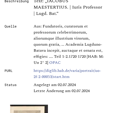
Text: „IACOBUS
Beschreibung
MAESTERTIUS. | Iuris Professor
| Lugd. Bat.“
Aus: Fundatoris, curatorum et
Quelle
professorum celeberrimorum,
aliorumque illustrium virorum,
quorum gratia, ... Academia Lugduno-
Batava incepit, auctaque et ornata est,
effigies: .... Teil 1-2.1720 1720 [HAB: M:
Uo 2° 2]
OPAC
https://diglib.hab.de/varia/portrait/uo-
PURL
2f-2-00053/start.htm
Angelegt am 02.07.2024
Status
Letzte Änderung am 02.07.2024