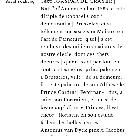
Text: „GASPAR DE CRAYER |
Beschreibung
Natif' d'Anuers en l'an 1585. a este
diciple de Raphael Coxcii
demeurant a | Brusseles, et at
tellement surpasse son Maistre en
l'art de Paincture, q'uil | s'est
rendu vn des milieurs maistres de
nostre ciecle, dont ces chefs
doeures | q'uon voict per tout en
sont les tesmoins, principalement
a Brusseles, ville | de sa demeure,
il a este painctre de son Althese le
Prince Cardinal Ferdinan- | dus, a
saict son Portraicts, et aussi de
beaucoup' d'autre Princes, il est
encor | florisent en son estude
faileut des belles aeures. |
Antonius van Dyck pinxit. Iacobus