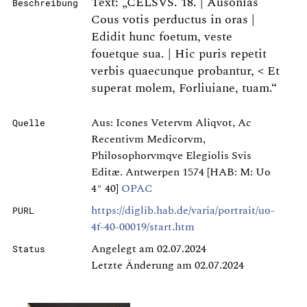
Text: „CELSVS. 18. | Ausonias
Beschreibung
Cous votis perductus in oras |
Edidit hunc foetum, veste
fouetque sua. | Hic puris repetit
verbis quaecunque probantur, < Et
superat molem, Forliuiane, tuam.“
Aus: Icones Vetervm Aliqvot, Ac
Quelle
Recentivm Medicorvm,
Philosophorvmqve Elegiolis Svis
Editæ. Antwerpen 1574 [HAB: M: Uo
4° 40]
OPAC
https://diglib.hab.de/varia/portrait/uo-
PURL
4f-40-00019/start.htm
Angelegt am 02.07.2024
Status
Letzte Änderung am 02.07.2024