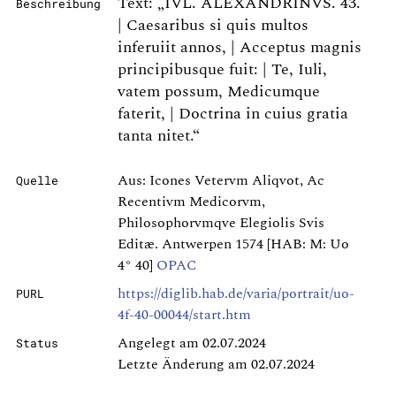
Text: „IVL. ALEXANDRINVS. 43.
Beschreibung
| Caesaribus si quis multos
inferuiit annos, | Acceptus magnis
principibusque fuit: | Te, Iuli,
vatem possum, Medicumque
faterit, | Doctrina in cuius gratia
tanta nitet.“
Aus: Icones Vetervm Aliqvot, Ac
Quelle
Recentivm Medicorvm,
Philosophorvmqve Elegiolis Svis
Editæ. Antwerpen 1574 [HAB: M: Uo
4° 40]
OPAC
https://diglib.hab.de/varia/portrait/uo-
PURL
4f-40-00044/start.htm
Angelegt am 02.07.2024
Status
Letzte Änderung am 02.07.2024