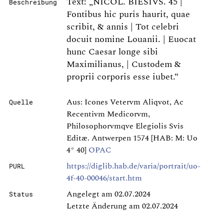
Text: „NICOL. BIESIVS. 45 |
Beschreibung
Fontibus hic puris haurit, quae
scribit, & annis | Tot celebri
docuit nomine Louanii. | Euocat
hunc Caesar longe sibi
Maximilianus, | Custodem &
proprii corporis esse iubet.“
Aus: Icones Vetervm Aliqvot, Ac
Quelle
Recentivm Medicorvm,
Philosophorvmqve Elegiolis Svis
Editæ. Antwerpen 1574 [HAB: M: Uo
4° 40]
OPAC
https://diglib.hab.de/varia/portrait/uo-
PURL
4f-40-00046/start.htm
Angelegt am 02.07.2024
Status
Letzte Änderung am 02.07.2024