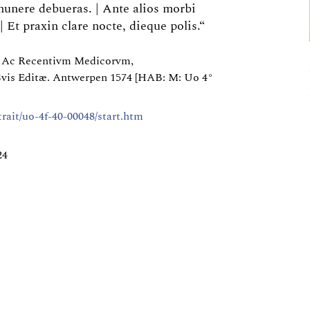
munere debueras. | Ante alios morbi
 Et praxin clare nocte, dieque polis.“
, Ac Recentivm Medicorvm,
Svis Editæ. Antwerpen 1574 [HAB: M: Uo 4°
rtrait/uo-4f-40-00048/start.htm
24