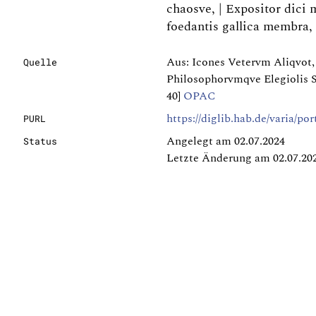
chaosve, | Expositor dici 
foedantis gallica membra, |
Aus: Icones Vetervm Aliqvot
Quelle
Philosophorvmqve Elegiolis 
40]
OPAC
https://diglib.hab.de/varia/po
PURL
Angelegt am 02.07.2024
Status
Letzte Änderung am 02.07.20