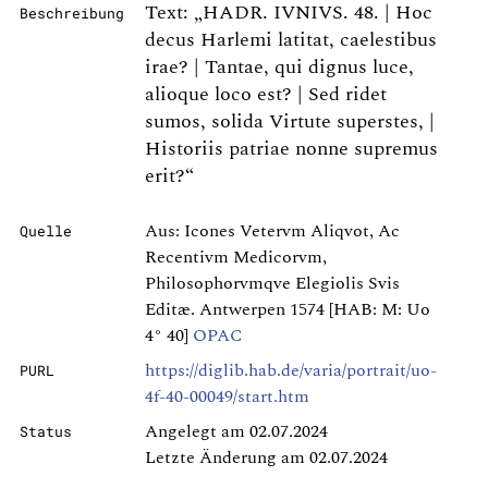
Text: „HADR. IVNIVS. 48. | Hoc
Beschreibung
decus Harlemi latitat, caelestibus
irae? | Tantae, qui dignus luce,
alioque loco est? | Sed ridet
sumos, solida Virtute superstes, |
Historiis patriae nonne supremus
erit?“
Aus: Icones Vetervm Aliqvot, Ac
Quelle
Recentivm Medicorvm,
Philosophorvmqve Elegiolis Svis
Editæ. Antwerpen 1574 [HAB: M: Uo
4° 40]
OPAC
https://diglib.hab.de/varia/portrait/uo-
PURL
4f-40-00049/start.htm
Angelegt am 02.07.2024
Status
Letzte Änderung am 02.07.2024