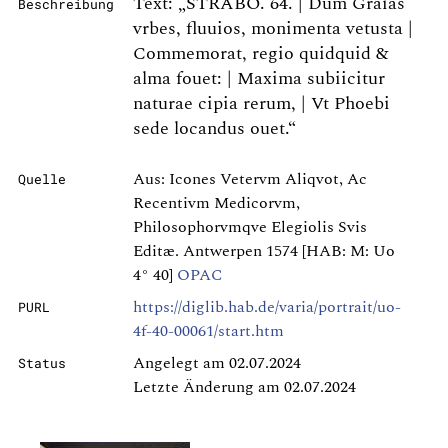
Text: „STRABO. 64. | Dum Graias
Beschreibung
vrbes, fluuios, monimenta vetusta |
Commemorat, regio quidquid &
alma fouet: | Maxima subiicitur
naturae cipia rerum, | Vt Phoebi
sede locandus ouet.“
Aus: Icones Vetervm Aliqvot, Ac
Quelle
Recentivm Medicorvm,
Philosophorvmqve Elegiolis Svis
Editæ. Antwerpen 1574 [HAB: M: Uo
4° 40]
OPAC
https://diglib.hab.de/varia/portrait/uo-
PURL
4f-40-00061/start.htm
Angelegt am 02.07.2024
Status
Letzte Änderung am 02.07.2024