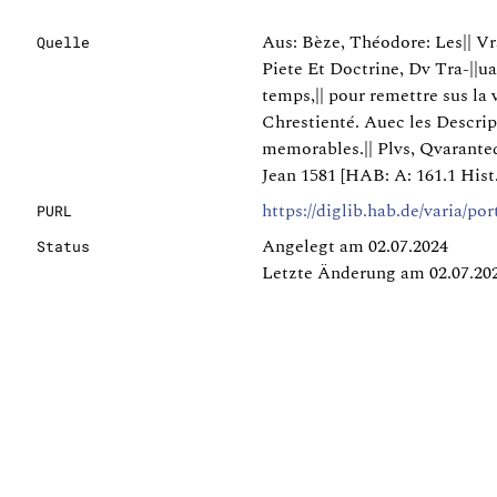
Aus: Bèze, Théodore: Les|| Vr
Quelle
Piete Et Doctrine, Dv Tra-||ua
temps,|| pour remettre sus la 
Chrestienté. Auec les Descripti
memorables.|| Plvs, Qvaranteq
Jean 1581 [HAB: A: 161.1 Hist
https://diglib.hab.de/varia/po
PURL
Angelegt am 02.07.2024
Status
Letzte Änderung am 02.07.20