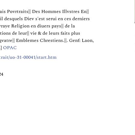
ais Povrtraits|| Des Hommes Illvstres En||
il desquels Diev s'est serui en ces derniers
vraye Religion en diuers pays|| de la
ons de leur|| vie & de leurs faits plus
vatre|| Emblemes Chrestiens.||. Genf: Laon,
.]
OPAC
rtrait/uo-31-00041/start.htm
24