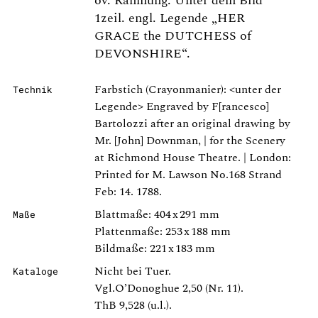
ov. Rahmung. Unter dem Bild
1zeil. engl. Legende „HER
GRACE the DUTCHESS of
DEVONSHIRE“.
Farbstich (Crayonmanier): <unter der
Technik
Legende> Engraved by F[rancesco]
Bartolozzi after an original drawing by
Mr. [John] Downman, | for the Scenery
at Richmond House Theatre. | London:
Printed for M. Lawson No.168 Strand
Feb: 14. 1788.
Blattmaße: 404 x 291 mm
Maße
Plattenmaße: 253 x 188 mm
Bildmaße: 221 x 183 mm
Nicht bei Tuer.
Kataloge
Vgl.O’Donoghue 2,50 (Nr. 11).
ThB 9,528 (u.l.).