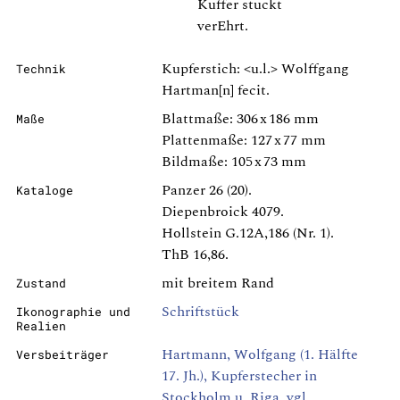
Kuffer stuckt
verEhrt.
Kupferstich: <u.l.> Wolffgang
Technik
Hartman[n] fecit.
Blattmaße: 306 x 186 mm
Maße
Plattenmaße: 127 x 77 mm
Bildmaße: 105 x 73 mm
Panzer 26 (20).
Kataloge
Diepenbroick 4079.
Hollstein G.12A,186 (Nr. 1).
ThB 16,86.
mit breitem Rand
Zustand
Schriftstück
Ikonographie und
Realien
Hartmann, Wolfgang (1. Hälfte
Versbeiträger
17. Jh.), Kupferstecher in
Stockholm u. Riga, vgl.