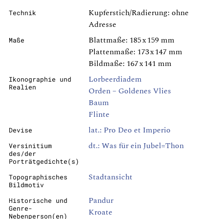
Kupferstich/Radierung: ohne
Technik
Adresse
Blattmaße: 185 x 159 mm
Maße
Plattenmaße: 173 x 147 mm
Bildmaße: 167 x 141 mm
Lorbeerdiadem
Ikonographie und
Realien
Orden – Goldenes Vlies
Baum
Flinte
lat.: Pro Deo et Imperio
Devise
dt.: Was für ein Jubel=Thon
Versinitium
des/der
Porträtgedichte(s)
Stadtansicht
Topographisches
Bildmotiv
Pandur
Historische und
Genre-
Kroate
Nebenperson(en)