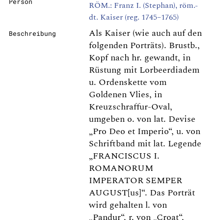
Person
RÖM.: Franz I. (Stephan), röm.-
dt. Kaiser (reg. 1745–1765)
Als Kaiser (wie auch auf den
Beschreibung
folgenden Porträts). Brustb.,
Kopf nach hr. gewandt, in
Rüstung mit Lorbeerdiadem
u. Ordenskette vom
Goldenen Vlies, in
Kreuzschraffur-Oval,
umgeben o. von lat. Devise
„Pro Deo et Imperio“, u. von
Schriftband mit lat. Legende
„FRANCISCUS I.
ROMANORUM
IMPERATOR SEMPER
AUGUST[us]“. Das Porträt
wird gehalten l. von
„Pandur“, r. von „Croat“,