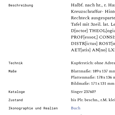
Halbf. nach hr., r. H
Beschreibung
Kreuzschraffur- Hinte
Rechteck ausgesparte
Tafel mit 3zeil. la
D[octor] THEOL[ogi
PROF[essor,] CONSIST
DISTR[ictus] ROST
AET[atis] AN[no] LX
Kupferstich: ohne Adres
Technik
Blattmaße: 189 x 137 m
Maße
Plattenmaße: 178 x 136
Bildmaße: 171 x 131 mm
Singer 23760?
Kataloge
bis Plr. beschn., r.M. k
Zustand
Buch
Ikonographie und Realien