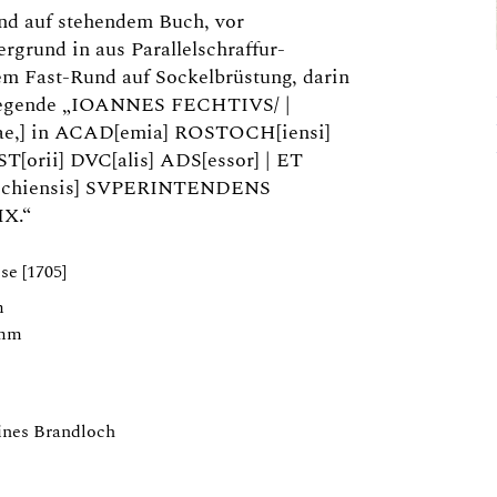
and auf stehendem Buch, vor
rgrund in aus Parallelschraffur-
m Fast-Rund auf Sockelbrüstung, darin
t. Legende „IOANNES FECHTIVS/ |
ae,] in ACAD[emia] ROSTOCH[iensi]
[orii] DVC[alis] ADS[essor] | ET
[ochiensis] SVPERINTENDENS
IX.“
se [1705]
m
 mm
leines Brandloch