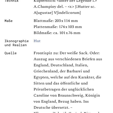
Kupferstich: <unter der Legende l.>
Technik
A.Champioy del. – <r.> J.Hutter sc.
A[ugustae] V[indelicorum]
Blattmaße: 203 x 114 mm
Maße
Plattenmaße: 174 x 103 mm
Bildmaße: ca. 101 x 76 mm
Hut
Ikonographie
und Realien
Frontispiz zu: Der weiße Sack. Oder:
Quelle
Auszug aus verschiedenen Briefen aus
England, Deutschland, Italien,
Griechenland, der Barbarei und
Egypten, welche auf den Karakter, die
Sitten und das öffentliche und
Privatbetragen der unglücklichen
Caroline von Braunschweig, Königin
von England, Bezug haben. Ins
Deutsche übersetzt. –