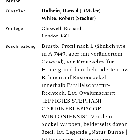
Person
Holbein, Hans d.J. (Maler)
Künstler
White, Robert (Stecher)
Chiswell, Richard
Verleger
London 1681
Brustb. Profil nach l. (ähnlich wie
Beschreibung
in A 7449, aber mit verändertem
Gewand), vor Kreuzschraffur-
Hintergrund in o. bebändertem ov.
Rahmen auf Kastensockel
innerhalb Parallelschraffur-
Rechteck. Lat. Ovalumschrift
„EFFIGIES STEPHANI
GARDINERI EPISCOPI
WINTONIENSIS“. Vor dem
Sockel Wappen, beiderseits davon
3zeil. lat. Legende „Natus Buriae |
fit Episcopus | Wintoniensis |