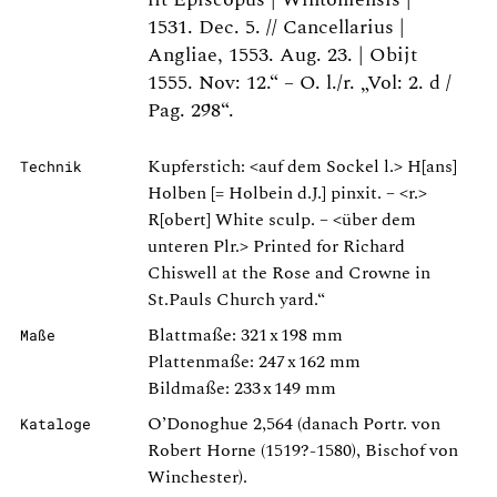
1531. Dec. 5. // Cancellarius |
Angliae, 1553. Aug. 23. | Obijt
1555. Nov: 12.“ – O. l./r. „Vol: 2. d /
Pag. 298“.
Kupferstich: <auf dem Sockel l.> H[ans]
Technik
Holben [= Holbein d.J.] pinxit. – <r.>
R[obert] White sculp. – <über dem
unteren Plr.> Printed for Richard
Chiswell at the Rose and Crowne in
St.Pauls Church yard.“
Blattmaße: 321 x 198 mm
Maße
Plattenmaße: 247 x 162 mm
Bildmaße: 233 x 149 mm
O’Donoghue 2,564 (danach Portr. von
Kataloge
Robert Horne (1519?-1580), Bischof von
Winchester).