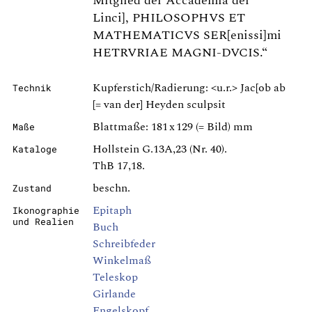
Mitglied der Accademia dei
Linci], PHILOSOPHVS ET
MATHEMATICVS SER[enissi]mi
HETRVRIAE MAGNI-DVCIS.“
Kupferstich/Radierung: <u.r.> Jac[ob ab
Technik
[= van der] Heyden sculpsit
Blattmaße: 181 x 129 (= Bild) mm
Maße
Hollstein G.13A,23 (Nr. 40).
Kataloge
ThB 17,18.
beschn.
Zustand
Epitaph
Ikonographie
und Realien
Buch
Schreibfeder
Winkelmaß
Teleskop
Girlande
Engelskopf