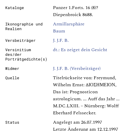
Panzer 1.Forts. 16 (8)?
Kataloge
Diepenbroick 8688.
Armillarsphäre
Ikonographie und
Realien
Baum
J. J.F. B.
Versbeiträger
dt.: Es zeiget dein Gesicht
Versinitium
des/der
Porträtgedichte(s)
J. J.F. B. (Versbeiträger)
Widmer
Titelrückseite von: Freymund,
Quelle
Wilhelm Ernst: ΔΙΟΣΗΜΕΙΟΝ,
Das ist: Prognosticon
astrologicum. ... Auff das Jahr ...
M.DC.LXIII. – Nürnberg: Wolff
Eberhard Felssecker.
Angelegt am 26.07.1997
Status
Letzte Änderung am 12.12.1997