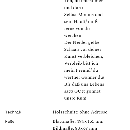
Tod/ du lebest hier
und dort:
Selbst Momus und
sein Hauff/ muß
ferne von dir
weichen
Der Neider gelbe
Schaar/ vor deiner
Kunst verbleichen;
Verbleib bitt ich
mein Freund/ du
werther Gönner du/
Bis daß uns Lebens
satt/ GOtt gönnet
unsre Ruh!
Holzschnitt: ohne Adresse
Technik
Blattmaße: 194 x 155 mm
Maße
Bildmaße: 83 x 67 mm