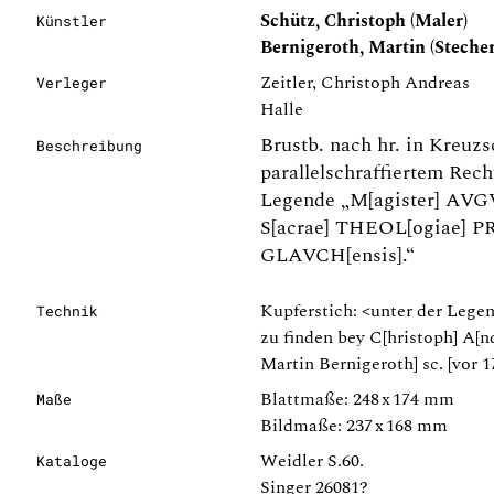
Schütz, Christoph (Maler)
Künstler
Bernigeroth, Martin (Stecher
Zeitler, Christoph Andreas
Verleger
Halle
Brustb. nach hr. in Kreuzs
Beschreibung
parallelschraffiertem Recht
Legende „M[agister] A
S[acrae] THEOL[ogiae] 
GLAVCH[ensis].“
Kupferstich: <unter der Legend
Technik
zu finden bey C[hristoph] A[nd
Martin Bernigeroth] sc. [vor 1
Blattmaße: 248 x 174 mm
Maße
Bildmaße: 237 x 168 mm
Weidler S.60.
Kataloge
Singer 26081?