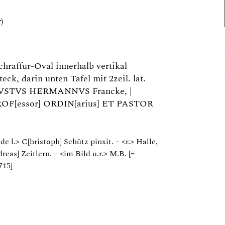
)
chraffur-Oval innerhalb vertikal
eck, darin unten Tafel mit 2zeil. lat.
VGVSTVS HERMANNVS Francke, |
PROF[essor] ORDIN[arius] ET PASTOR
e l.> C[hristoph] Schütz pinxit. – <r.> Halle,
reas] Zeitlern. – <im Bild u.r.> M.B. [=
715]