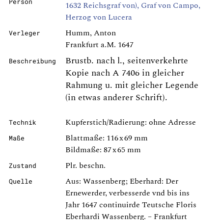
Person
1632 Reichsgraf von), Graf von Campo,
Herzog von Lucera
Humm, Anton
Verleger
Frankfurt a.M. 1647
Brustb. nach l., seitenverkehrte
Beschreibung
Kopie nach A 7406 in gleicher
Rahmung u. mit gleicher Legende
(in etwas anderer Schrift).
Kupferstich/Radierung: ohne Adresse
Technik
Blattmaße: 116 x 69 mm
Maße
Bildmaße: 87 x 65 mm
Plr. beschn.
Zustand
Aus: Wassenberg; Eberhard: Der
Quelle
Ernewerder, verbesserde vnd bis ins
Jahr 1647 continuirde Teutsche Floris
Eberhardi Wassenberg. – Frankfurt