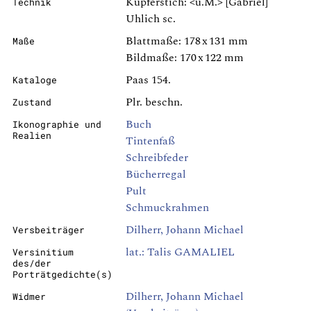
Kupferstich: <u.M.> [Gabriel]
Technik
Uhlich sc.
Blattmaße: 178 x 131 mm
Maße
Bildmaße: 170 x 122 mm
Paas 154.
Kataloge
Plr. beschn.
Zustand
Buch
Ikonographie und
Realien
Tintenfaß
Schreibfeder
Bücherregal
Pult
Schmuckrahmen
Dilherr, Johann Michael
Versbeiträger
lat.: Talis GAMALIEL
Versinitium
des/der
Porträtgedichte(s)
Dilherr, Johann Michael
Widmer