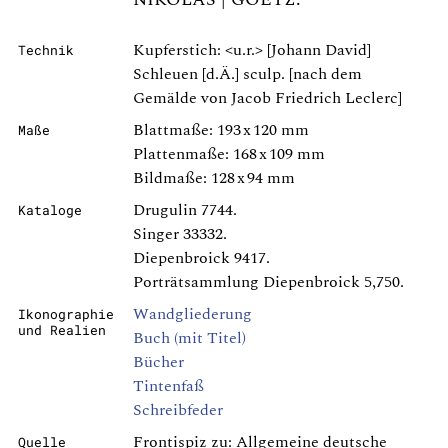
Kupferstich: <u.r.> [Johann David]
Technik
Schleuen [d.Ä.] sculp. [nach dem
Gemälde von Jacob Friedrich Leclerc]
Blattmaße: 193 x 120 mm
Maße
Plattenmaße: 168 x 109 mm
Bildmaße: 128 x 94 mm
Drugulin 7744.
Kataloge
Singer 33332.
Diepenbroick 9417.
Porträtsammlung Diepenbroick 5,750.
Wandgliederung
Ikonographie
und Realien
Buch (mit Titel)
Bücher
Tintenfaß
Schreibfeder
Frontispiz zu: Allgemeine deutsche
Quelle