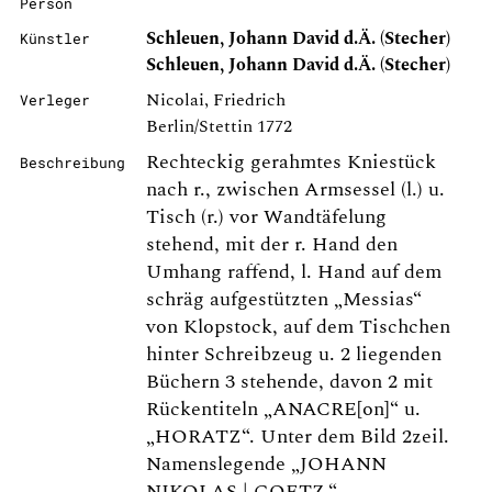
Person
Schleuen, Johann David d.Ä. (Stecher)
Künstler
Schleuen, Johann David d.Ä. (Stecher)
Nicolai, Friedrich
Verleger
Berlin/Stettin 1772
Rechteckig gerahmtes Kniestück
Beschreibung
nach r., zwischen Armsessel (l.) u.
Tisch (r.) vor Wandtäfelung
stehend, mit der r. Hand den
Umhang raffend, l. Hand auf dem
schräg aufgestützten „Messias“
von Klopstock, auf dem Tischchen
hinter Schreibzeug u. 2 liegenden
Büchern 3 stehende, davon 2 mit
Rückentiteln „ANACRE[on]“ u.
„HORATZ“. Unter dem Bild 2zeil.
Namenslegende „JOHANN
NIKOLAS | GOETZ.“