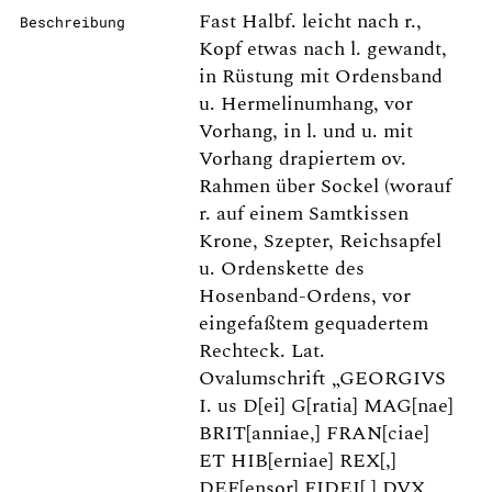
Fast Halbf. leicht nach r.,
Beschreibung
Kopf etwas nach l. gewandt,
in Rüstung mit Ordensband
u. Hermelinumhang, vor
Vorhang, in l. und u. mit
Vorhang drapiertem ov.
Rahmen über Sockel (worauf
r. auf einem Samtkissen
Krone, Szepter, Reichsapfel
u. Ordenskette des
Hosenband-Ordens, vor
eingefaßtem gequadertem
Rechteck. Lat.
Ovalumschrift „GEORGIVS
I. us D[ei] G[ratia] MAG[nae]
BRIT[anniae,] FRAN[ciae]
ET HIB[erniae] REX[,]
DEF[ensor] FIDEI[,] DVX