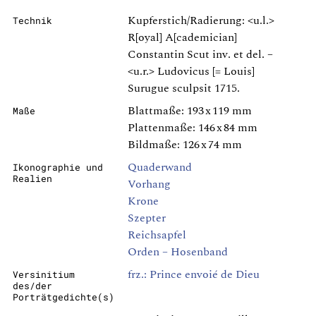
Kupferstich/Radierung: <u.l.>
Technik
R[oyal] A[cademician]
Constantin Scut inv. et del. –
<u.r.> Ludovicus [= Louis]
Surugue sculpsit 1715.
Blattmaße: 193 x 119 mm
Maße
Plattenmaße: 146 x 84 mm
Bildmaße: 126 x 74 mm
Quaderwand
Ikonographie und
Realien
Vorhang
Krone
Szepter
Reichsapfel
Orden – Hosenband
frz.: Prince envoié de Dieu
Versinitium
des/der
Porträtgedichte(s)