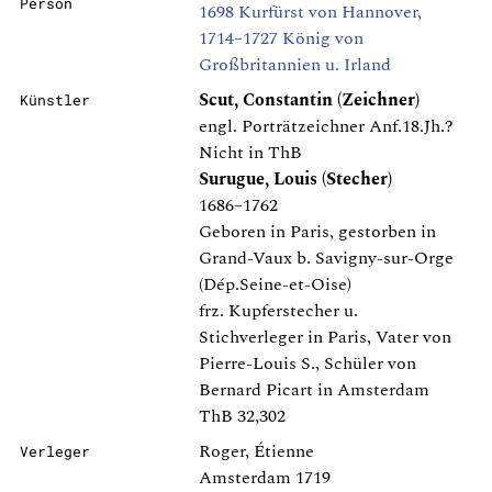
Person
1698 Kurfürst von Hannover,
1714–1727 König von
Großbritannien u. Irland
Scut, Constantin (Zeichner)
Künstler
engl. Porträtzeichner Anf.18.Jh.?
Nicht in ThB
Surugue, Louis (Stecher)
1686–1762
Geboren in Paris, gestorben in
Grand-Vaux b. Savigny-sur-Orge
(Dép.Seine-et-Oise)
frz. Kupferstecher u.
Stichverleger in Paris, Vater von
Pierre-Louis S., Schüler von
Bernard Picart in Amsterdam
ThB 32,302
Roger, Étienne
Verleger
Amsterdam 1719