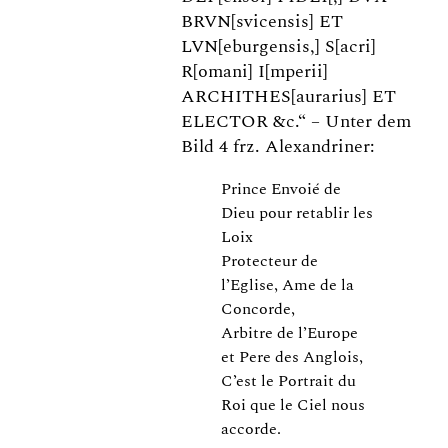
BRVN[svicensis] ET
LVN[eburgensis,] S[acri]
R[omani] I[mperii]
ARCHITHES[aurarius] ET
ELECTOR &c.“ – Unter dem
Bild 4 frz. Alexandriner:
Prince Envoié de
Dieu pour retablir les
Loix
Protecteur de
l’Eglise, Ame de la
Concorde,
Arbitre de l’Europe
et Pere des Anglois,
C’est le Portrait du
Roi que le Ciel nous
accorde.