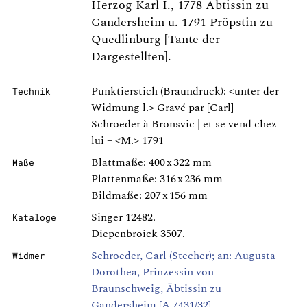
Herzog Karl I., 1778 Äbtissin zu
Gandersheim u. 1791 Pröpstin zu
Quedlinburg [Tante der
Dargestellten].
Punktierstich (Braundruck): <unter der
Technik
Widmung l.> Gravé par [Carl]
Schroeder à Bronsvic | et se vend chez
lui – <M.> 1791
Blattmaße: 400 x 322 mm
Maße
Plattenmaße: 316 x 236 mm
Bildmaße: 207 x 156 mm
Singer 12482.
Kataloge
Diepenbroick 3507.
Schroeder, Carl (Stecher); an: Augusta
Widmer
Dorothea, Prinzessin von
Braunschweig, Äbtissin zu
Gandersheim [A 7431/32]