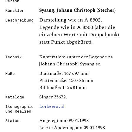
Person
Sysang, Johann Christoph (Stecher)
Künstler
Darstellung wie in A 8502,
Beschreibung
Legende wie in A 8503 (aber die
einzelnen Worte mit Doppelpunkt
statt Punkt abgekürzt).
Kupferstich: <unter der Legende r.>
Technik
[Johann Christoph] Sysang sc.
Blattmaße: 167 x 97 mm
Maße
Plattenmaße: 150 x 86 mm
Bildmaße: 145 x 81 mm
Singer 35672.
Kataloge
Lorbeeroval
Ikonographie
und Realien
Angelegt am 09.01.1998
Status
Letzte Änderung am 09.01.1998