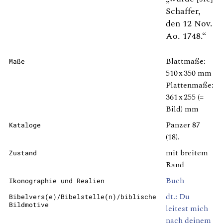
Schaffer,
den 12 Nov.
Ao. 1748.“
Blattmaße:
Maße
510 x 350 mm
Plattenmaße:
361 x 255 (=
Bild) mm
Panzer 87
Kataloge
(18).
mit breitem
Zustand
Rand
Buch
Ikonographie und Realien
dt.: Du
Bibelvers(e)/Bibelstelle(n)/biblische
Bildmotive
leitest mich
nach deinem