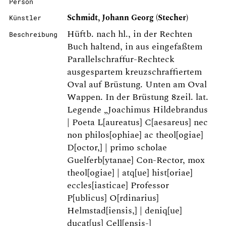
Person
Schmidt, Johann Georg (Stecher)
Künstler
Hüftb. nach hl., in der Rechten
Beschreibung
Buch haltend, in aus eingefaßtem
Parallelschraffur-Rechteck
ausgespartem kreuzschraffiertem
Oval auf Brüstung. Unten am Oval
Wappen. In der Brüstung 8zeil. lat.
Legende „Joachimus Hildebrandus
| Poeta L[aureatus] C[aesareus] nec
non philos[ophiae] ac theol[ogiae]
D[octor,] | primo scholae
Guelferb[ytanae] Con-Rector, mox
theol[ogiae] | atq[ue] hist[oriae]
eccles[iasticae] Professor
P[ublicus] O[rdinarius]
Helmstad[iensis,] | deniq[ue]
ducat[us] Cell[ensis-]