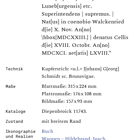
Luneb[urgensis] etc.
Superintendens | supremus. |
Nat[us] in coenobio Walckenried
d[ie] X. Nov. An[no]
\hbox{MDCXXIII.} | denatus Cellis
d[ie] XVIII. Octobr. An[no]
MDCXCI. aet[atis] LXVIII.“
Kupferstich: <u.l.> J[ohann] G[eorg]
Technik
Schmidt sc. Brunsvigae.
Blattmaße: 315 x 224 mm
Maße
Plattenmaße: 176 x 108 mm
Bildmaße: 157 x 93 mm
Diepenbroick 11743.
Kataloge
mit breitem Rand
Zustand
Buch
Ikonographie
und Realien
Wappen – Hildebrand, Joach.