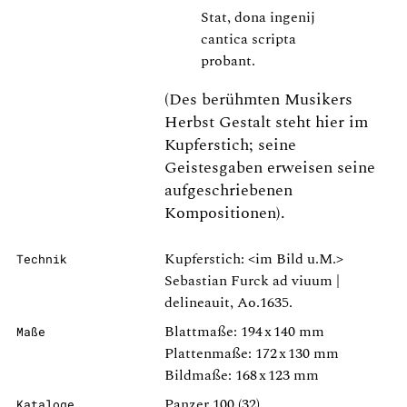
Stat, dona ingenij
cantica scripta
probant.
(Des berühmten Musikers
Herbst Gestalt steht hier im
Kupferstich; seine
Geistesgaben erweisen seine
aufgeschriebenen
Kompositionen).
Kupferstich: <im Bild u.M.>
Technik
Sebastian Furck ad viuum |
delineauit, Ao.1635.
Blattmaße: 194 x 140 mm
Maße
Plattenmaße: 172 x 130 mm
Bildmaße: 168 x 123 mm
Panzer 100 (32).
Kataloge