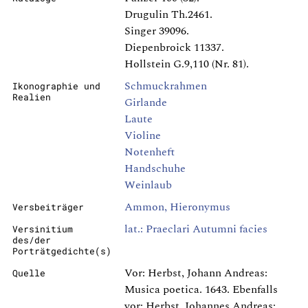
Drugulin Th.2461.
Singer 39096.
Diepenbroick 11337.
Hollstein G.9,110 (Nr. 81).
Schmuckrahmen
Ikonographie und
Realien
Girlande
Laute
Violine
Notenheft
Handschuhe
Weinlaub
Ammon, Hieronymus
Versbeiträger
lat.: Praeclari Autumni facies
Versinitium
des/der
Porträtgedichte(s)
Vor: Herbst, Johann Andreas:
Quelle
Musica poetica. 1643. Ebenfalls
vor: Herbst, Johannes Andreas: