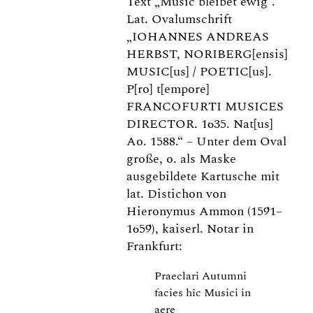
Text „Music bleibet ewig“.
Lat. Ovalumschrift
„IOHANNES ANDREAS
HERBST, NORIBERG[ensis]
MUSIC[us] / POETIC[us].
P[ro] t[empore]
FRANCOFURTI MUSICES
DIRECTOR. 1635. Nat[us]
Ao. 1588.“ – Unter dem Oval
große, o. als Maske
ausgebildete Kartusche mit
lat. Distichon von
Hieronymus Ammon (1591–
1659), kaiserl. Notar in
Frankfurt:
Praeclari Autumni
facies hîc Musici in
aere