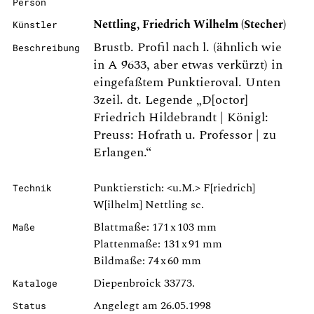
Person
Nettling, Friedrich Wilhelm (Stecher)
Künstler
Brustb. Profil nach l. (ähnlich wie
Beschreibung
in A 9633, aber etwas verkürzt) in
eingefaßtem Punktieroval. Unten
3zeil. dt. Legende „D[octor]
Friedrich Hildebrandt | Königl:
Preuss: Hofrath u. Professor | zu
Erlangen.“
Punktierstich: <u.M.> F[riedrich]
Technik
W[ilhelm] Nettling sc.
Blattmaße: 171 x 103 mm
Maße
Plattenmaße: 131 x 91 mm
Bildmaße: 74 x 60 mm
Diepenbroick 33773.
Kataloge
Angelegt am 26.05.1998
Status