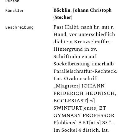
Person
Böcklin, Johann Christoph
Künstler
(Stecher)
Fast Halbf. nach hr. mit r.
Beschreibung
Hand, vor unterschiedlich
dichtem Kreuzschraffur-
Hintergrund in ov.
Schriftrahmen auf
Sockelbrüstung innerhalb
Parallelschraffur-Rechteck.
Lat. Ovalumschrift
„M[agister] IOHANN
FRIDERICH HEUNISCH,
ECCLESIAST[es]
SWINFURT[ensis] ET
GYMNASY PROFESSOR
P[ublicus] AET[atis] 37.“ –
Im Sockel 4 distich. lat.