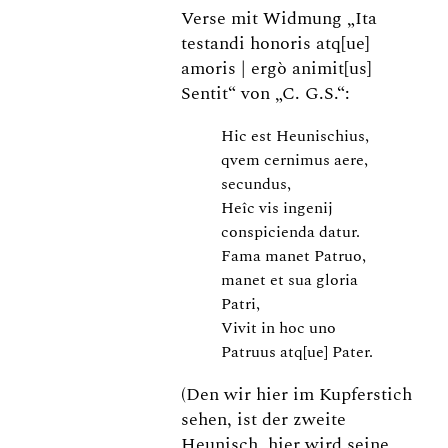
Verse mit Widmung „Ita
testandi honoris atq[ue]
amoris | ergò animit[us]
Sentit“ von „C. G.S.“:
Hic est Heunischius,
qvem cernimus aere,
secundus,
Heîc vis ingenij
conspicienda datur.
Fama manet Patruo,
manet et sua gloria
Patri,
Vivit in hoc uno
Patruus atq[ue] Pater.
(Den wir hier im Kupferstich
sehen, ist der zweite
Heunisch, hier wird seine