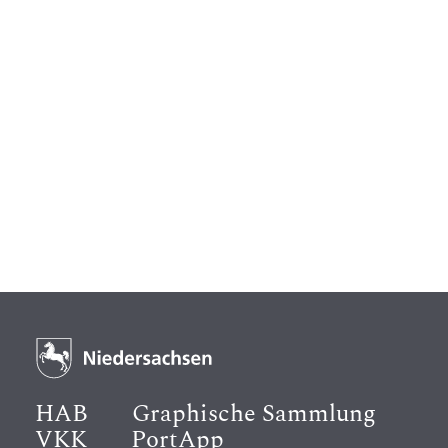
HAB
Graphische Sammlung
VKK
PortApp