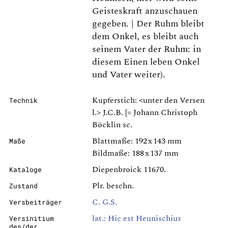
Geisteskraft anzuschauen
gegeben. | Der Ruhm bleibt
dem Onkel, es bleibt auch
seinem Vater der Ruhm: in
diesem Einen leben Onkel
und Vater weiter).
Kupferstich: <unter den Versen
Technik
l.> J.C.B. [= Johann Christoph
Böcklin sc.
Blattmaße: 192 x 143 mm
Maße
Bildmaße: 188 x 137 mm
Diepenbroick 11670.
Kataloge
Plr. beschn.
Zustand
C. G.S.
Versbeiträger
lat.: Hic est Heunischius
Versinitium
des/der