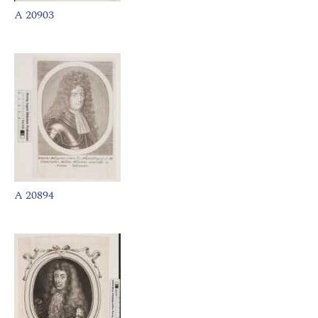
A 20903
A 20894