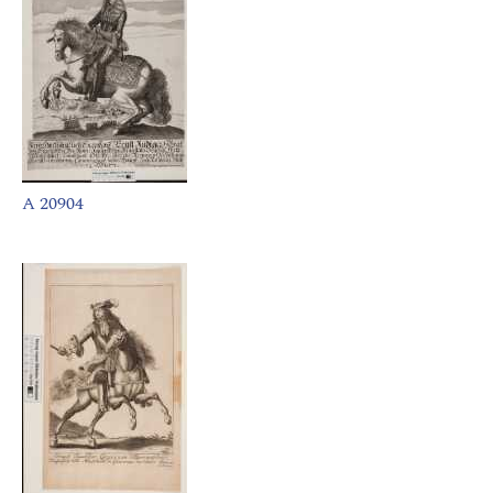
A 20904