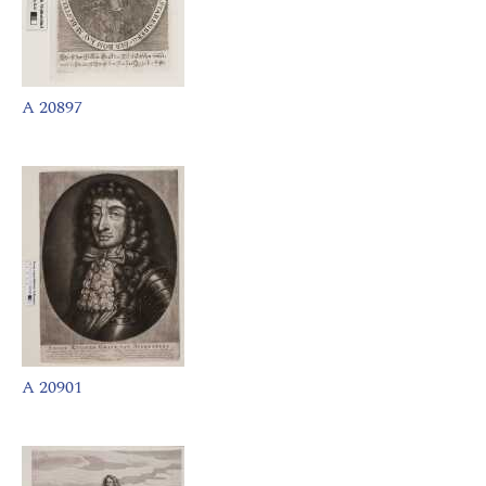
A 20897
A 20901