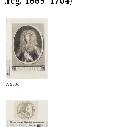
(reg. 1665–1704)
A 2536