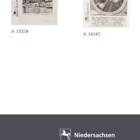
A 13358
A 14545