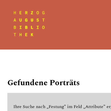
Gefundene Porträts
Ihre Suche nach „Festung” im Feld „Attribute” er