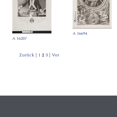
A 16694
A 16207
Zurück
|
1
2
3
|
Vor