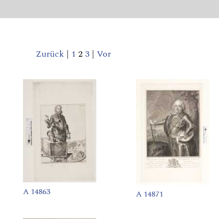
Zurück
|
1
2
3
|
Vor
A 14863
A 14871