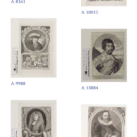
A 8161
A 10015
A 9988
A 13884