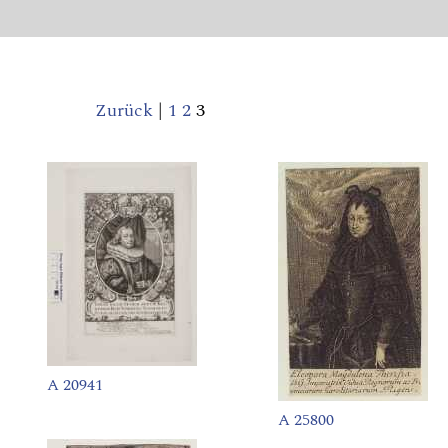
Zurück
|
1
2
3
A 20941
A 25800