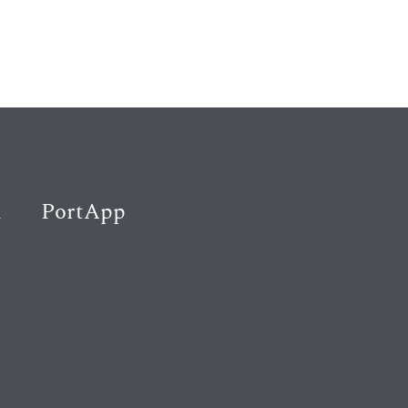
K
PortApp