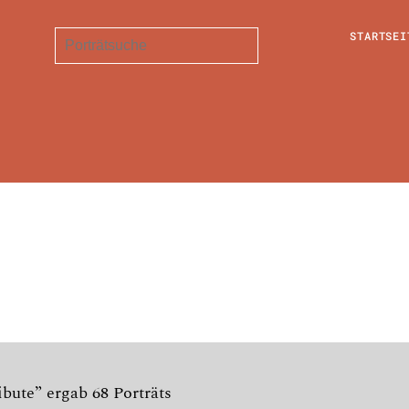
STARTSEI
bute” ergab 68 Porträts