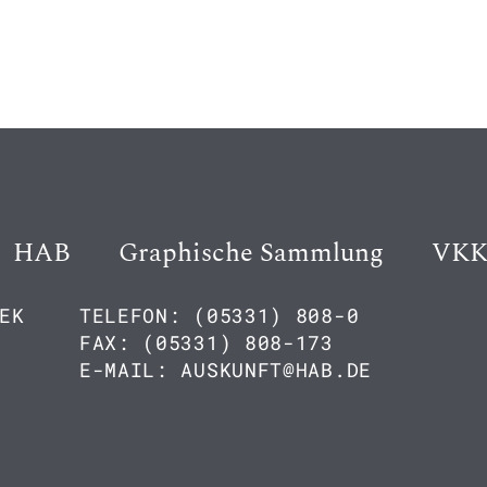
HAB
Graphische Sammlung
VK
EK
TELEFON: (05331) 808-0
FAX: (05331) 808-173
E-MAIL: AUSKUNFT@HAB.DE