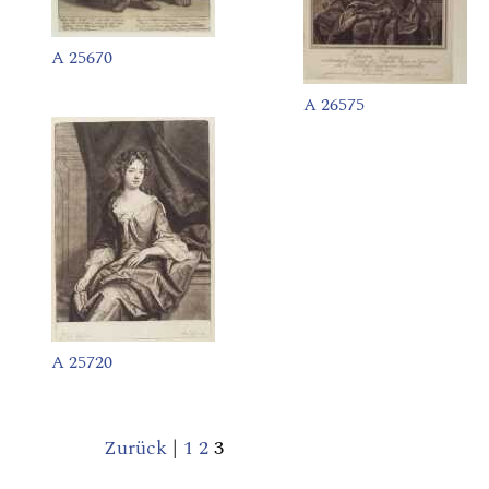
A 25670
A 26575
A 25720
Zurück
|
1
2
3