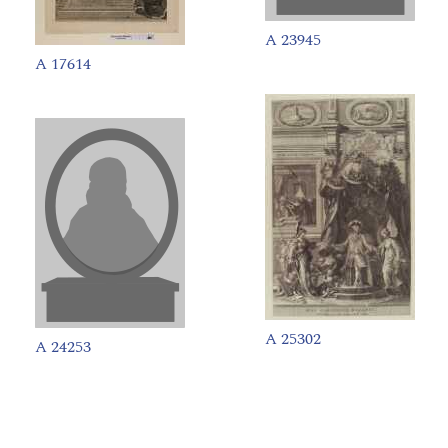
A 23945
A 17614
A 25302
A 24253