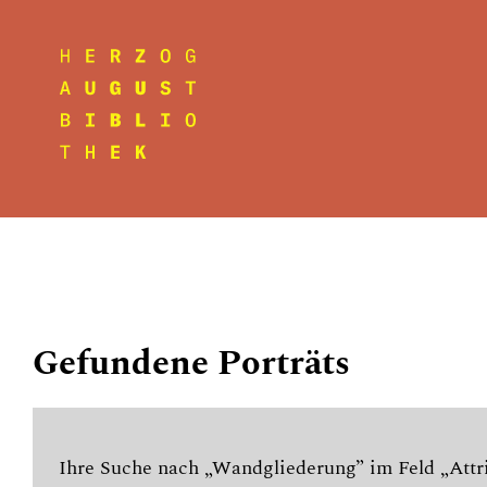
Gefundene Porträts
Ihre Suche nach „Wandgliederung” im Feld „Attri