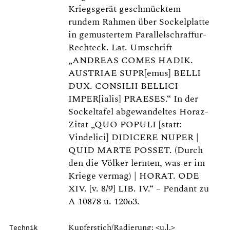
Kriegsgerät geschmücktem
rundem Rahmen über Sockelplatte
in gemustertem Parallelschraffur-
Rechteck. Lat. Umschrift
„ANDREAS COMES HADIK.
AUSTRIAE SUPR[emus] BELLI
DUX. CONSILII BELLICI
IMPER[ialis] PRAESES.“ In der
Sockeltafel abgewandeltes Horaz-
Zitat „QUO POPULI [statt:
Vindelici] DIDICERE NUPER |
QUID MARTE POSSET. (Durch
den die Völker lernten, was er im
Kriege vermag) | HORAT. ODE
XIV. [v. 8/9] LIB. IV.“ – Pendant zu
A 10878 u. 12063.
Kupferstich/Radierung: <u.l.>
Technik