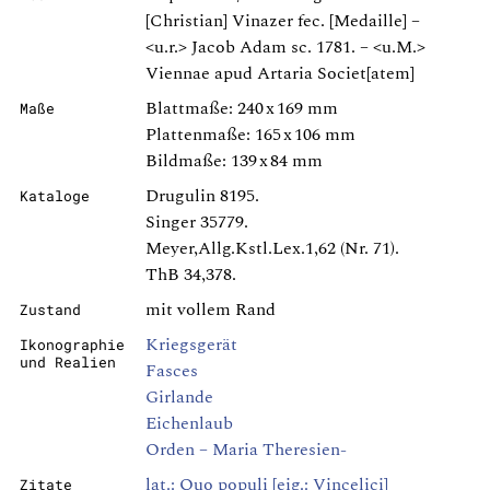
[Christian] Vinazer fec. [Medaille] –
<u.r.> Jacob Adam sc. 1781. – <u.M.>
Viennae apud Artaria Societ[atem]
Blattmaße: 240 x 169 mm
Maße
Plattenmaße: 165 x 106 mm
Bildmaße: 139 x 84 mm
Drugulin 8195.
Kataloge
Singer 35779.
Meyer,Allg.Kstl.Lex.1,62 (Nr. 71).
ThB 34,378.
mit vollem Rand
Zustand
Kriegsgerät
Ikonographie
und Realien
Fasces
Girlande
Eichenlaub
Orden – Maria Theresien-
lat.: Quo populi [eig.: Vincelici]
Zitate