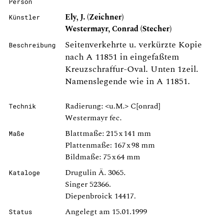
Person
Ely, J. (Zeichner)
Künstler
Westermayr, Conrad (Stecher)
Seitenverkehrte u. verkürzte Kopie
Beschreibung
nach A 11851 in eingefaßtem
Kreuzschraffur-Oval. Unten 1zeil.
Namenslegende wie in A 11851.
Radierung: <u.M.> C[onrad]
Technik
Westermayr fec.
Blattmaße: 215 x 141 mm
Maße
Plattenmaße: 167 x 98 mm
Bildmaße: 75 x 64 mm
Drugulin Ä. 3065.
Kataloge
Singer 52366.
Diepenbroick 14417.
Angelegt am 15.01.1999
Status