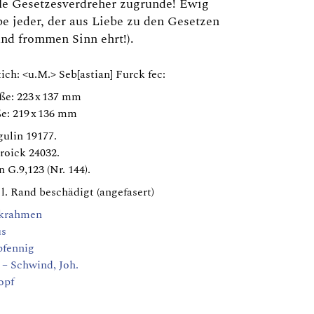
le Gesetzesverdreher zugrunde! Ewig
be jeder, der aus Liebe zu den Gesetzen
nd frommen Sinn ehrt!).
ich: <u.M.> Seb[astian] Furck fec:
ße: 223 x 137 mm
e: 219 x 136 mm
ulin 19177.
roick 24032.
n G.9,123 (Nr. 144).
 l. Rand beschädigt (angefasert)
krahmen
us
fennig
– Schwind, Joh.
opf