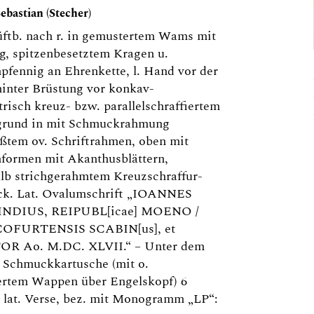
ebastian (Stecher)
ftb. nach r. in gemustertem Wams mit
, spitzenbesetztem Kragen u.
fennig an Ehrenkette, l. Hand vor der
hinter Brüstung vor konkav-
risch kreuz- bzw. parallelschraffiertem
grund in mit Schmuckrahmung
ßtem ov. Schriftrahmen, oben mit
formen mit Akanthusblättern,
lb strichgerahmtem Kreuzschraffur-
ck. Lat. Ovalumschrift „IOANNES
NDIUS, REIPUBL[icae] MOENO /
OFURTENSIS SCABIN[us], et
R Ao. M.DC. XLVII.“ – Unter dem
 Schmuckkartusche (mit o.
iertem Wappen über Engelskopf) 6
. lat. Verse, bez. mit Monogramm „LP“: