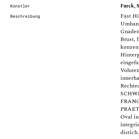
Furck, S
Künstler
Fast Hü
Beschreibung
Umhang
Gnadenp
Brust, 
konzent
Hinter
eingefa
Voluten
innerha
Rechte
SCHWI
FRANC
PRAETO
Oval in
integr
distich