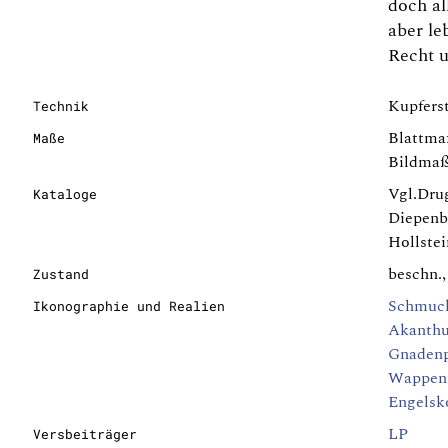
doch al
aber le
Recht u
Kupferst
Technik
Blattma
Maße
Bildmaß
Vgl.Drug
Kataloge
Diepenb
Hollstei
beschn.,
Zustand
Schmuc
Ikonographie und Realien
Akanth
Gnadenp
Wappen 
Engelsk
LP
Versbeiträger