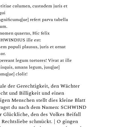
stitiae columen, custodem juris et
qui
gnificumq[ue] refert parva tabella
rum.
 nomen quaeras, Hic felix
HWINDIUS ille est:
em populi plausus, juris et ornat
or.
pereant legum tortores! Vivat at ille
isquis, amans legum, jusq[ue]
umq[ue] clolit!
ule der Gerechtigkeit, den Wächter
cht und Billigkeit und einen
igen Menschen stellt dies kleine Blatt
 Fragst du nach dem Namen: SCHWIND
er Glückliche, den des Volkes Beifall
 Rechtsliebe schmückt. | O gingen