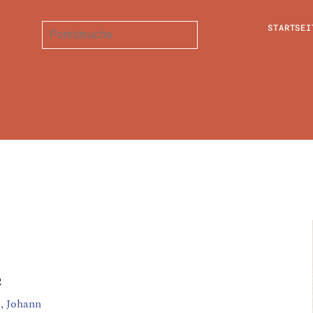
STARTSEI
2
, Johann