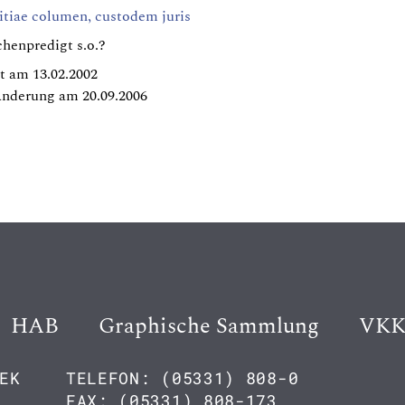
stitiae columen, custodem juris
henpredigt s.o.?
t am 13.02.2002
Änderung am 20.09.2006
HAB
Graphische Sammlung
VK
EK
TELEFON: (05331) 808-0
FAX: (05331) 808-173