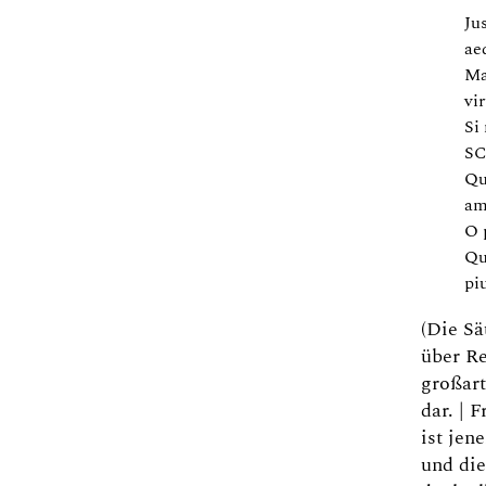
Ju
ae
Ma
vi
Si
SC
Qu
am
O 
Qu
pi
(Die Sä
über Re
großart
dar. |
ist jen
und die