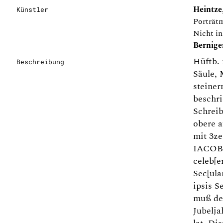
Heintze,
Künstler
Porträtm
Nicht i
Bernige
Hüftb. 
Beschreibung
Säule, 
steiner
beschri
Schreib
obere a
mit 3z
IACOBV
celeb[e
Sec[ula
ipsis S
muß der
Jubelja