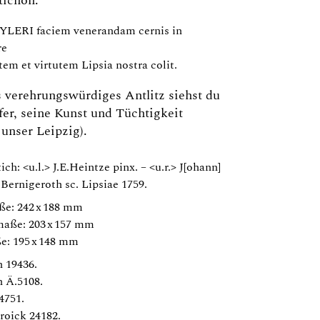
stichon:
YLERI faciem venerandam cernis in
re
tem et virtutem Lipsia nostra colit.
s verehrungswürdiges Antlitz siehst du
er, seine Kunst und Tüchtigkeit
 unser Leipzig).
ich: <u.l.> J.E.Heintze pinx. – <u.r.> J[ohann]
 Bernigeroth sc. Lipsiae 1759.
ße: 242 x 188 mm
maße: 203 x 157 mm
e: 195 x 148 mm
 19436.
 Ä.5108.
4751.
roick 24182.