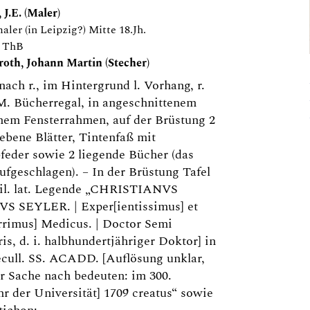
 J.E. (Maler)
aler (in Leipzig?) Mitte 18.Jh.
n ThB
roth, Johann Martin (Stecher)
nach r., im Hintergrund l. Vorhang, r.
M. Bücherregal, in angeschnittenem
nem Fensterrahmen, auf der Brüstung 2
ebene Blätter, Tintenfaß mit
feder sowie 2 liegende Bücher (das
ufgeschlagen). – In der Brüstung Tafel
eil. lat. Legende „CHRISTIANVS
S SEYLER. | Exper[ientissimus] et
rrimus] Medicus. | Doctor Semi
ris, d. i. halbhundertjähriger Doktor] in
ecull. SS. ACADD. [Auflösung unklar,
 Sache nach bedeuten: im 300.
hr der Universität] 1709 creatus“ sowie