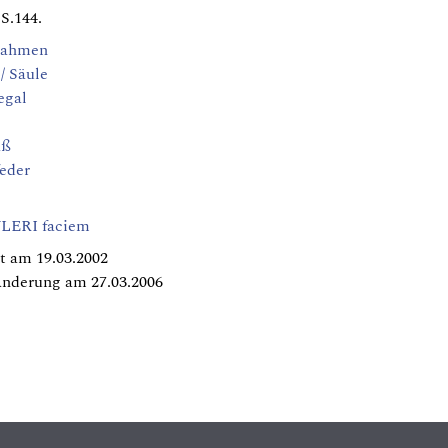
S.144.
rahmen
/ Säule
egal
aß
eder
YLERI faciem
t am 19.03.2002
Änderung am 27.03.2006