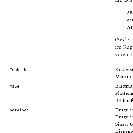
lat. Di
SE
ae
Ar
(Seyler
im Kupf
verehrt
Kupferst
Technik
M[artin]
Blattma
Maße
Platten
Bildmaß
Drugulin
Kataloge
Drugulin
Singer 8
Diepenb